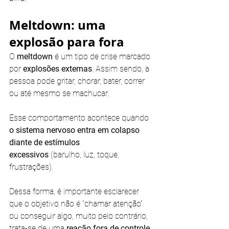
Meltdown: uma 
explosão para fora
O 
meltdown 
é um tipo de crise marcado 
por 
explosões externas
. Assim sendo, a 
pessoa pode gritar, chorar, bater, correr 
ou até mesmo se machucar. 
Esse comportamento acontece quando 
o sistema nervoso entra em colapso 
diante de estímulos 
excessivos
 (barulho, luz, toque, 
frustrações). 
Dessa forma, é importante esclarecer 
que o objetivo não é “chamar atenção” 
ou conseguir algo, muito pelo contrário, 
trata-se de uma 
reação fora de controle
.