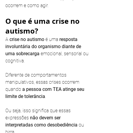
ocorrem e como agir.
O que é uma crise no 
autismo?
A 
crise no autismo
 é uma
 resposta 
involuntária do organismo diante de 
uma sobrecarga 
emocional, sensorial ou 
cognitiva. 
Diferente de comportamentos 
manipulativos, essas crises ocorrem 
quando 
a pessoa com TEA atinge seu 
limite de tolerância
. 
Ou seja, isso significa que essas 
expressões
 não devem ser 
interpretadas como desobediência
 ou 
birra.