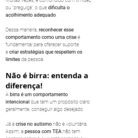
Muitas vezes, é confundido com timidez 
ou “preguiça”, o que 
dificulta o 
acolhimento adequado
.
Dessa maneira, 
reconhecer esse 
comportamento como uma crise 
é 
fundamental para oferecer suporte 
e
 criar estratégias que respeitem os 
limites
 da pessoa.
Não é birra: entenda a 
diferença!
A
 birra é um comportamento 
intencional 
que tem um propósito claro: 
geralmente, conseguir algo desejado. 
Já a
 crise no autismo
 não é voluntária. 
Assim, a 
pessoa com TEA 
não tem 