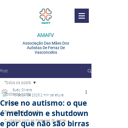
AMAFV
Associação Das Mães Dos
Autistas De Ferraz De
Vasconcelos
Post
Todos os posts
Suely Oliveira
Todos os posts
15 de jul. de 2025
2 min de leitura
Crise no autismo: o que
Saúde
é meltdown e shutdown
Educação & Inclusão
e por que não são birras
Cuidados com as Famílias (Suporte)