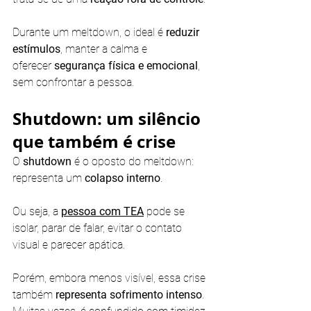
Durante um meltdown, o ideal é 
reduzir 
estímulos
, manter a calma e 
oferecer
 segurança física e emocional
, 
sem confrontar a pessoa.
Shutdown: um silêncio 
que também é crise
O 
shutdown 
é o oposto do meltdown: 
representa um
 colapso interno
. 
Ou seja, a 
pessoa com TEA
 pode se 
isolar, parar de falar, evitar o contato 
visual e parecer apática. 
Porém, embora menos visível, essa crise 
também
 representa sofrimento intenso
. 