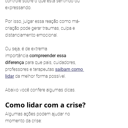
controle sobre o que está sentindo ou 
expressando. 
Por isso, julgar essa reação como má-
criação pode gerar traumas, culpa e 
distanciamento emocional.
Ou seja, é de extrema 
importância
 compreender essa 
diferença
 para que pais, cuidadores, 
professores e terapeutas 
saibam como 
lidar
 da melhor forma possível. 
Abaixo você confere algumas dicas.
Como lidar com a crise?
Algumas ações podem ajudar no 
momento da crise: