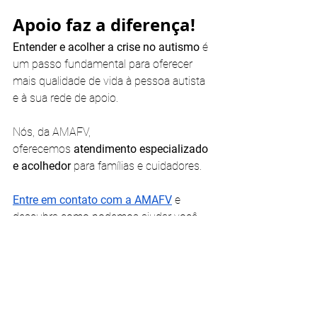
Apoio faz a diferença!
Entender e acolher a crise no autismo
 é 
um passo fundamental para oferecer 
mais qualidade de vida à pessoa autista 
e à sua rede de apoio. 
Nós, da AMAFV, 
oferecemos
 atendimento especializado 
e acolhedor
 para famílias e cuidadores.
Entre em contato com a AMAFV
 e 
descubra como podemos ajudar você 
nesse processo.