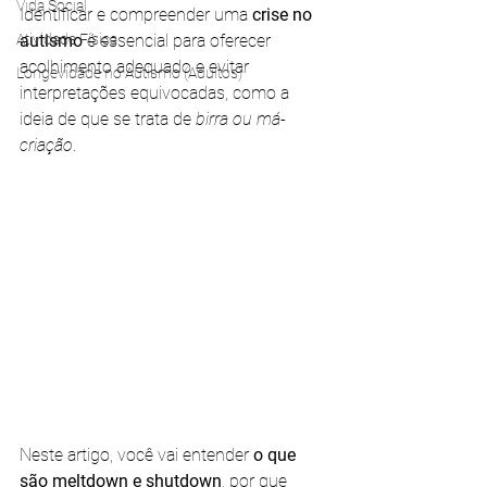
Vida Social
Identificar e compreender uma
 crise no 
Atividade Física
autismo
 é essencial para oferecer 
acolhimento adequado e evitar 
Longevidade no Autismo (Adultos)
interpretações equivocadas, como a 
ideia de que se trata de
 birra ou má-
criação
. 
Neste artigo, você vai entender 
o que 
são meltdown e shutdown
, por que 